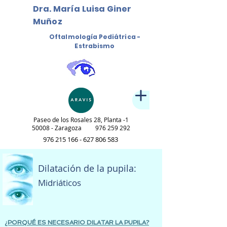
Dra. María Luisa Giner
Muñoz
Oftalmología Pediátrica -
Estrabismo
Paseo de los Rosales 28, Planta -1
50008
- Zaragoza
976 259 292
976 215 166 - 627 806
583
Dilatación de la pupila:
Midriáticos
¿PORQUÉ ES NECESARIO DILATAR LA PUPILA?