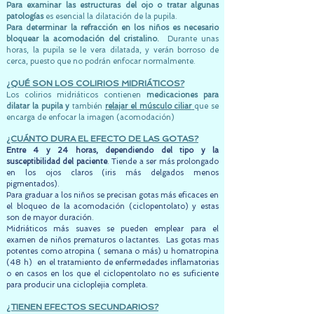
Para examinar las estructuras del ojo o tratar algunas
patologías
es esencial la dilatación de la pupila.
Para determinar la refracción en los niños es necesario
bloquear la acomodación del cristalino.
Durante unas
horas, la pupila se le vera dilatada, y verán borroso de
cerca, puesto que no podrán enfocar normalmente.
¿QUÉ SON LOS COLIRIOS MIDRIÁTICOS?
Los colirios midriáticos contienen
medicaciones para
dilatar la pupila y
también
relajar el músculo ciliar
que se
encarga de enfocar la imagen (acomodación)
¿CUÁNTO DURA EL EFECTO DE LAS GOTAS?
Entre 4 y 24 horas, dependiendo del tipo y la
susceptibilidad del paciente
. Tiende a ser más prolongado
en los ojos claros (iris más delgados menos
pigmentados).
Para graduar a los niños se precisan gotas más eficaces en
el bloqueo de la acomodación (ciclopentolato) y estas
son de mayor duración.
Midriáticos más suaves se pueden emplear para el
examen de niños prematuros o lactantes. Las gotas mas
potentes como atropina ( semana o más) u homatropina
(48 h) en el tratamiento de enfermedades inflamatorias
o en casos en los que el ciclopentolato no es suficiente
para producir una cicloplejia completa.
¿TIENEN EFECTOS SECUNDARIOS?